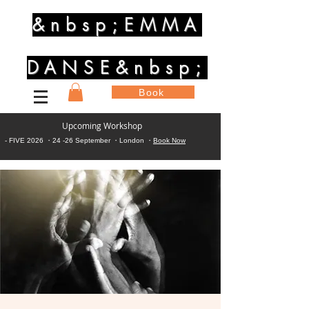
&nbsp;EMMA
DANSE&nbsp;
Book
Upcoming Workshop
- FIVE 2026 ・24 -26 September ・London ・
Book Now